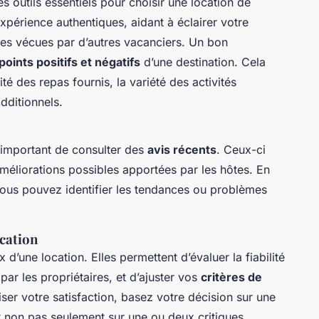
s outils essentiels pour choisir une location de
expérience authentiques, aidant à éclairer votre
ces vécues par d’autres vacanciers. Un bon
points positifs et négatifs
d’une destination. Cela
ité des repas fournis, la variété des activités
dditionnels.
t important de consulter des
avis récents
. Ceux-ci
 améliorations possibles apportées par les hôtes. En
 vous pouvez identifier les tendances ou problèmes
ocation
 d’une location. Elles permettent d’évaluer la fiabilité
par les propriétaires, et d’ajuster vos
critères de
r votre satisfaction, basez votre décision sur une
t non pas seulement sur une ou deux critiques