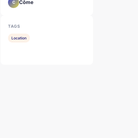
Côme
C
TAGS
Location