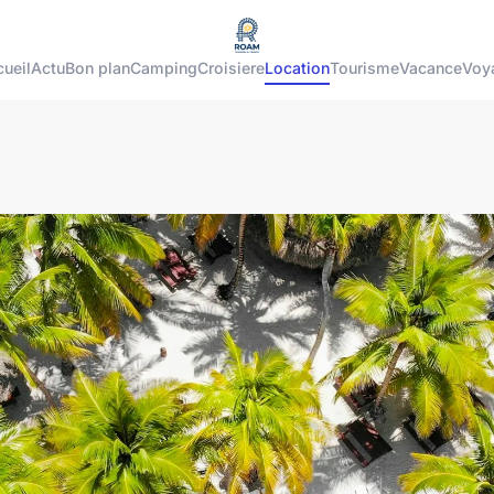
ueil
Actu
Bon plan
Camping
Croisiere
Location
Tourisme
Vacance
Voy